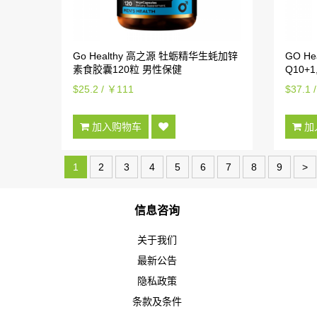
Go Healthy 高之源 牡蛎精华生蚝加锌
GO He
素食胶囊120粒 男性保健
Q10+
$25.2 / ￥111
$37.1 
加入购物车
加
1
2
3
4
5
6
7
8
9
>
信息咨询
关于我们
最新公告
隐私政策
条款及条件