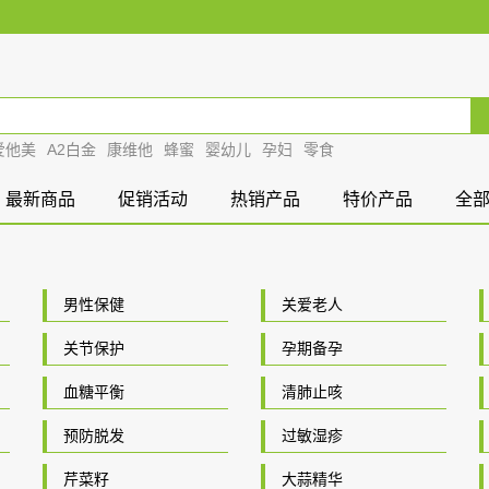
爱他美
A2白金
康维他
蜂蜜
婴幼儿
孕妇
零食
最新商品
促销活动
热销产品
特价产品
全
男性保健
关爱老人
关节保护
孕期备孕
血糖平衡
清肺止咳
预防脱发
过敏湿疹
芹菜籽
大蒜精华