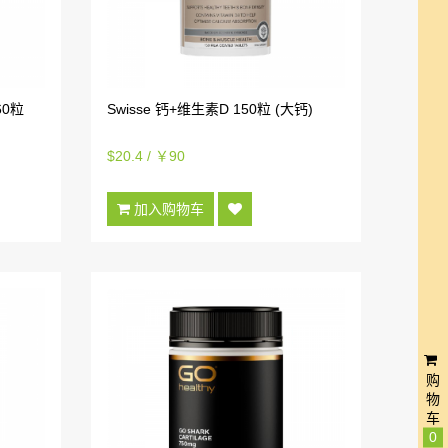
60粒
Swisse 钙+维生素D 150粒 (大钙)
$20.4 / ￥90
加入购物车
购
物
车
0