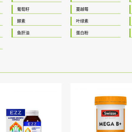
葡萄籽
蔓越莓
酵素
叶绿素
鱼肝油
蛋白粉