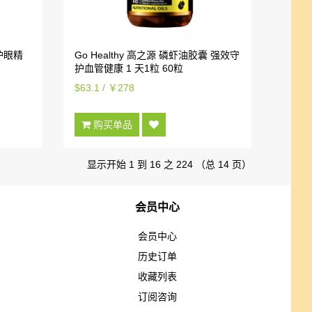
 护眼精
Go Healthy 高之源 磷虾油胶囊 强效守
护血管健康 1 天1粒 60粒
$63.1 / ￥278
购买单品
显示开始 1 到 16 之 224 （总 14 页）
会员中心
会员中心
历史订单
收藏列表
订阅咨询