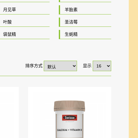
月见草
羊胎素
叶酸
圣洁莓
袋鼠精
生蚝精
排序方式
显示