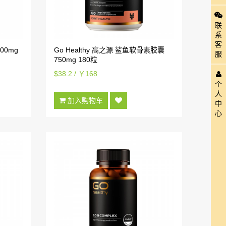
联
系
客
00mg
Go Healthy 高之源 鲨鱼软骨素胶囊
服
750mg 180粒
$38.2 / ￥168
个
人
加入购物车
中
心