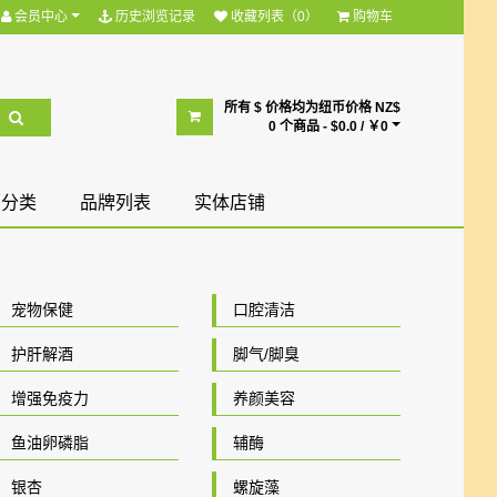
会员中心
历史浏览记录
收藏列表（0）
购物车
所有 $ 价格均为纽币价格 NZ$
0 个商品 - $0.0 / ￥0
部分类
品牌列表
实体店铺
宠物保健
口腔清洁
护肝解酒
脚气/脚臭
增强免疫力
养颜美容
鱼油卵磷脂
辅酶
银杏
螺旋藻