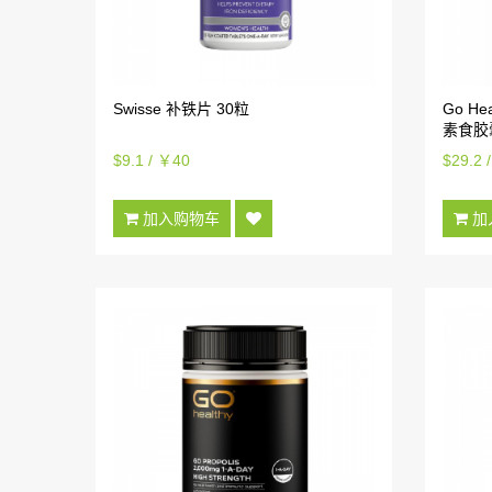
Swisse 补铁片 30粒
Go H
素食胶
$9.1 / ￥40
$29.2 
加入购物车
加