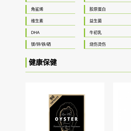
角鲨烯
胶原蛋白
维生素
益生菌
DHA
牛初乳
镁/锌/铁/硒
烧伤烫伤
健康保健