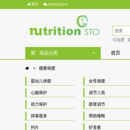
首页
NuNuOnline
可瑞康
商品分类
首页
健康保健
婴幼儿保健
女性保健
心脑保护
调节三高
视力保护
肠胃调节
排毒瘦身
帮助睡眠
钙片
虾青素