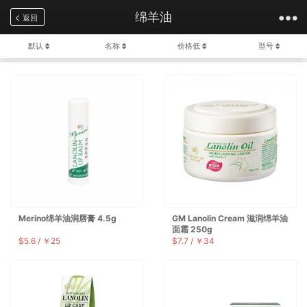
绵羊油
大家都在搜......
返回
默认
名称
价格低
型号
Merino绵羊油润唇膏 4.5g
GM Lanolin Cream 滋润绵羊油
面霜 250g
$5.6 / ￥25
$7.7 / ￥34