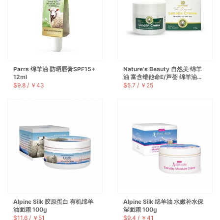
Parrs 绵羊油 防晒唇膏SPF15+
Nature's Beauty 自然美 绵羊
12ml
油 富含维他命E/芦荟 绵羊油
100g
$9.8 / ￥43
$5.7 / ￥25
Alpine Silk 胶原蛋白 有机绵羊
Alpine Silk 绵羊油 水嫩补水保
油面霜 100g
湿面霜 100g
$11.6 / ￥51
$9.4 / ￥41