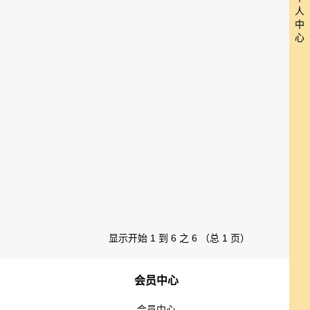
人
中
心
显示开始 1 到 6 之 6 （总 1 页）
会员中心
会员中心