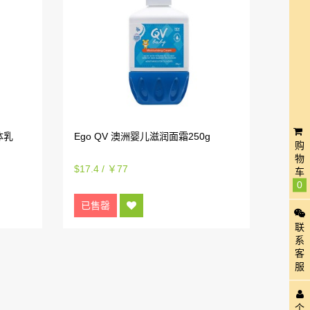
体乳
Ego QV 澳洲婴儿滋润面霜250g
购
物
$17.4 / ￥77
车
0
已售罄
联
系
客
服
个