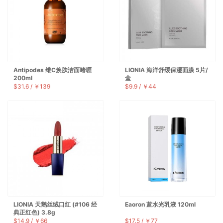
Antipodes 维C焕肤洁面啫喱
LIONIA 海洋舒缓保湿面膜 5片/
200ml
盒
$31.6 / ￥139
$9.9 / ￥44
LIONIA 天鹅丝绒口红 (#106 经
Eaoron 蓝水光乳液 120ml
典正红色) 3.8g
$14.9 / ￥66
$17.5 / ￥77