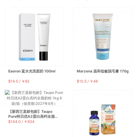
Eaoron 蓝水光洗面奶 100ml
Marzena 温和低敏脱毛膏 170g
$14.0 / ￥62
$10.5 / ￥46
【新西兰直邮包邮】Taupo
Pure特贝优A2蛋白高钙全脂奶
粉 1kg 6袋/箱（保质期:2027
$144.0 / ￥634
年9月）