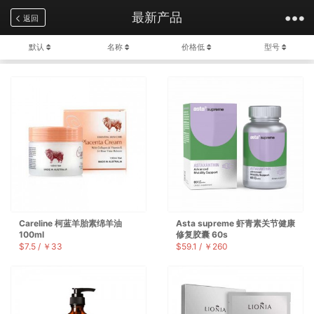
最新产品
大家都在搜......
返回
默认
名称
价格低
型号
Careline 柯蓝羊胎素绵羊油
Asta supreme 虾青素关节健康
100ml
修复胶囊 60s
$7.5 / ￥33
$59.1 / ￥260